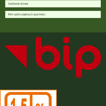
Sadzenie drzew
Mini salon pięknych paznokci.