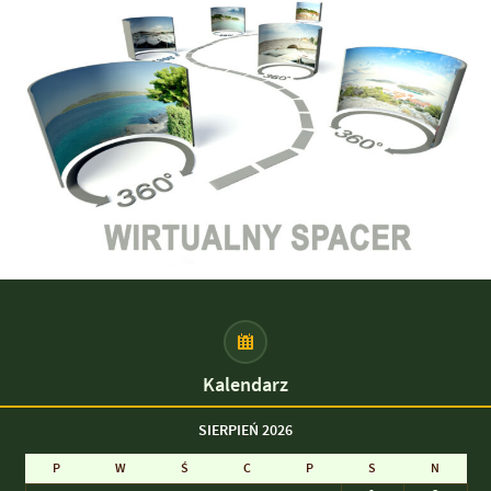
Kalendarz
SIERPIEŃ 2026
P
W
Ś
C
P
S
N