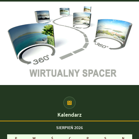
Kalendarz
SIERPIEŃ 2026
P
W
Ś
C
P
S
N